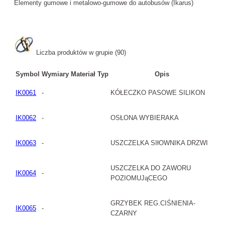
Elementy gumowe i metalowo-gumowe do autobusów (Ikarus)
Liczba produktów w grupie (90)
Symbol
Wymiary
Materiał
Typ
Opis
IK0061
-
KÓŁECZKO PASOWE SILIKON
IK0062
-
OSŁONA WYBIERAKA
IK0063
-
USZCZELKA SIłOWNIKA DRZWI
USZCZELKA DO ZAWORU
IK0064
-
POZIOMUJąCEGO
GRZYBEK REG.CIŚNIENIA-
IK0065
-
CZARNY