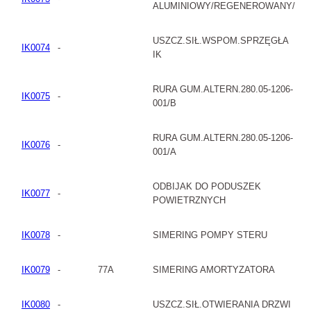
ALUMINIOWY/REGENEROWANY/
USZCZ.SIŁ.WSPOM.SPRZĘGŁA
IK0074
-
IK
RURA GUM.ALTERN.280.05-1206-
IK0075
-
001/B
RURA GUM.ALTERN.280.05-1206-
IK0076
-
001/A
ODBIJAK DO PODUSZEK
IK0077
-
POWIETRZNYCH
IK0078
-
SIMERING POMPY STERU
IK0079
-
77A
SIMERING AMORTYZATORA
IK0080
-
USZCZ.SIŁ.OTWIERANIA DRZWI