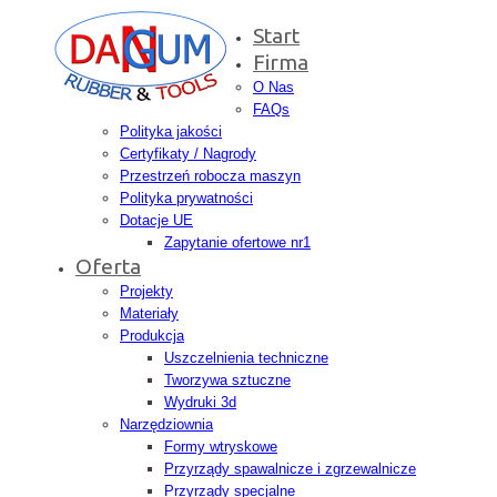
Start
Firma
O Nas
FAQs
Polityka jakości
Certyfikaty / Nagrody
Przestrzeń robocza maszyn
Polityka prywatności
Dotacje UE
Zapytanie ofertowe nr1
Oferta
Projekty
Materiały
Produkcja
Uszczelnienia techniczne
Tworzywa sztuczne
Wydruki 3d
Narzędziownia
Formy wtryskowe
Przyrządy spawalnicze i zgrzewalnicze
Przyrządy specjalne