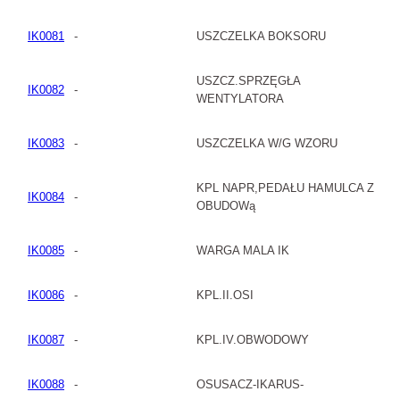
IK0081
-
USZCZELKA BOKSORU
USZCZ.SPRZĘGŁA
IK0082
-
WENTYLATORA
IK0083
-
USZCZELKA W/G WZORU
KPL NAPR,PEDAŁU HAMULCA Z
IK0084
-
OBUDOWą
IK0085
-
WARGA MALA IK
IK0086
-
KPL.II.OSI
IK0087
-
KPL.IV.OBWODOWY
IK0088
-
OSUSACZ-IKARUS-