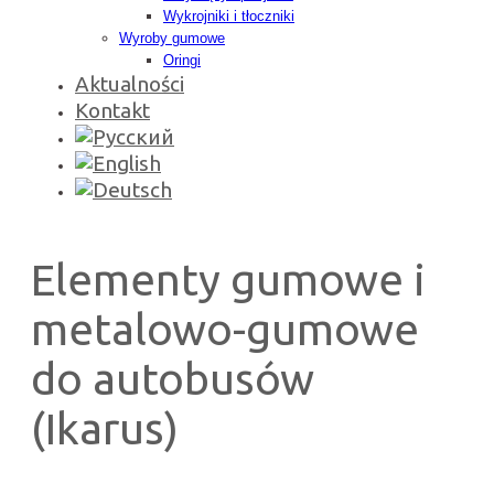
Wykrojniki i tłoczniki
Wyroby gumowe
Oringi
Aktualności
Kontakt
Elementy gumowe i
metalowo-gumowe
do autobusów
(Ikarus)