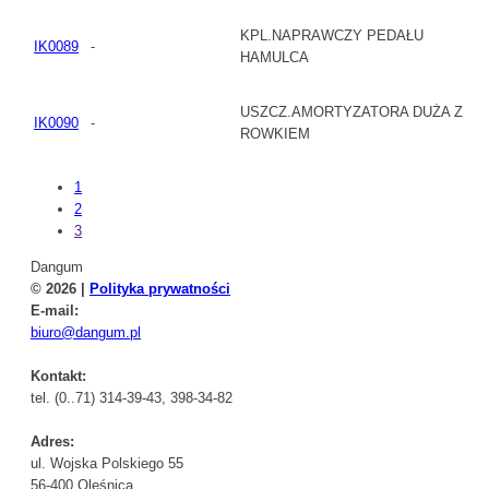
KPL.NAPRAWCZY PEDAŁU
IK0089
-
HAMULCA
USZCZ.AMORTYZATORA DUŻA Z
IK0090
-
ROWKIEM
1
2
3
Dangum
© 2026 |
Polityka prywatności
E-mail:
biuro@dangum.pl
Kontakt:
tel. (0..71) 314-39-43, 398-34-82
Adres:
ul. Wojska Polskiego 55
56-400 Oleśnica