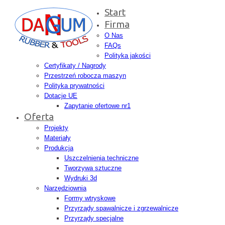
Start
Firma
O Nas
FAQs
Polityka jakości
Certyfikaty / Nagrody
Przestrzeń robocza maszyn
Polityka prywatności
Dotacje UE
Zapytanie ofertowe nr1
Oferta
Projekty
Materiały
Produkcja
Uszczelnienia techniczne
Tworzywa sztuczne
Wydruki 3d
Narzędziownia
Formy wtryskowe
Przyrządy spawalnicze i zgrzewalnicze
Przyrządy specjalne