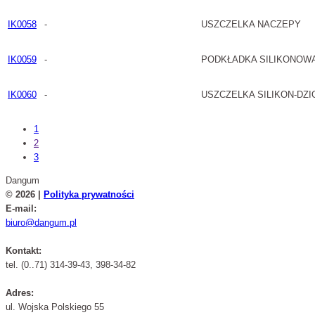
IK0058
-
USZCZELKA NACZEPY
IK0059
-
PODKŁADKA SILIKONOW
IK0060
-
USZCZELKA SILIKON-DZ
1
2
3
Dangum
© 2026 |
Polityka prywatności
E-mail:
biuro@dangum.pl
Kontakt:
tel. (0..71) 314-39-43, 398-34-82
Adres:
ul. Wojska Polskiego 55