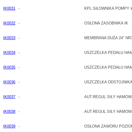
IK0031
-
KPL.SIŁOWNIKA POMPY
IK0032
-
OSŁONA ZASOBNIKA IK
IK0033
-
MEMBRANA DUŻA 24″ NR7
IK0034
-
USZCZELKA PEDAŁU HA
IK0035
-
USZCZELKA PEDAŁU HAM
IK0036
-
USZCZELKA ODSTOJNIKA
IK0037
-
AUT.REGUL.SIŁY HAMOW
IK0038
-
AUT.REGUL.SIŁY HAMOW
IK0039
-
OSŁONA ZAWORU POZIO