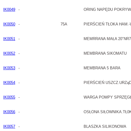
IK0049
-
ORING NAPĘDU POKRYW
IK0050
-
75A
PIERŚCIEŃ TŁOKA HAM.
IK0051
-
MEMRRANA MAŁA 20″NR7
IK0052
-
MEMBRANA SIKOMATU
IK0053
-
MEMBRANA 5 BARA
IK0054
-
PIERŚCIEŃ USZCZ.URZą
IK0055
-
WARGA POMPY SPRZĘGŁ
IK0056
-
OSŁONA SIŁOWNIKA.TŁ0
IK0057
-
BLASZKA SILIKONOWA