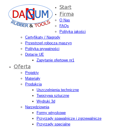
Start
Firma
O Nas
FAQs
Polityka jakości
Certyfikaty / Nagrody
Przestrzeń robocza maszyn
Polityka prywatności
Dotacje UE
Zapytanie ofertowe nr1
Oferta
Projekty
Materiały
Produkcja
Uszczelnienia techniczne
Tworzywa sztuczne
Wydruki 3d
Narzędziownia
Formy wtryskowe
Przyrządy spawalnicze i zgrzewalnicze
Przyrządy specjalne