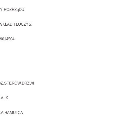
Y ROZRZąDU
-WKŁAD TŁOCZYS.
9014504
DZ.STEROW.DRZWI
A IK
KA HAMULCA