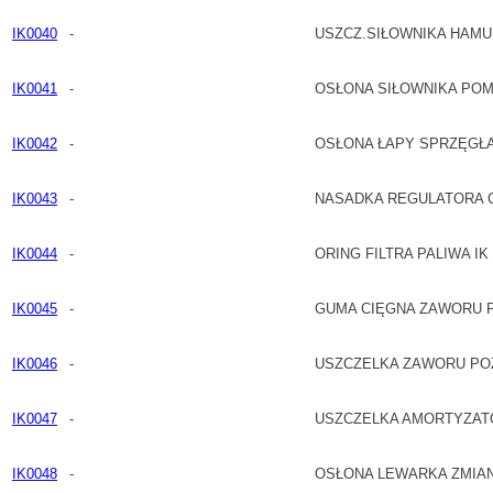
IK0040
-
USZCZ.SIŁOWNIKA HAMULC
IK0041
-
OSŁONA SIŁOWNIKA POM
IK0042
-
OSŁONA ŁAPY SPRZĘGŁA
IK0043
-
NASADKA REGULATORA CI
IK0044
-
ORING FILTRA PALIWA IK
IK0045
-
GUMA CIĘGNA ZAWORU 
IK0046
-
USZCZELKA ZAWORU PO
IK0047
-
USZCZELKA AMORTYZAT
IK0048
-
OSŁONA LEWARKA ZMIA