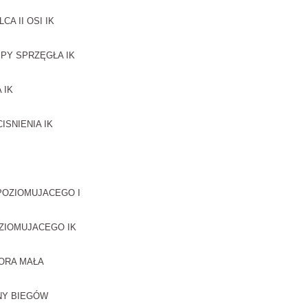
A II OSI IK
PY SPRZĘGŁA IK
 IK
SNIENIA IK
POZIOMUJACEGO I
ZIOMUJACEGO IK
ORA MAŁA
NY BIEGÓW