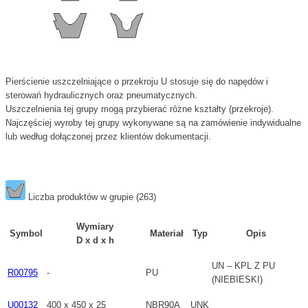
Pierścienie uszczelniające o przekroju U stosuje się do napędów i
sterowań hydraulicznych oraz pneumatycznych.
Uszczelnienia tej grupy mogą przybierać różne kształty (przekroje).
Najczęściej wyroby tej grupy wykonywane są na zamówienie indywidualne
lub według dołączonej przez klientów dokumentacji.
Liczba produktów w grupie (263)
Wymiary
Symbol
Materiał
Typ
Opis
D x d x h
UN – KPL Z PU
R00795
-
PU
(NIEBIESKI)
U00132
400 x 450 x 25
NBR90A
UNK