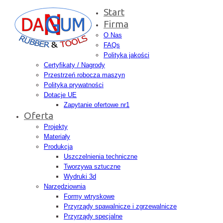
Start
Firma
O Nas
FAQs
Polityka jakości
Certyfikaty / Nagrody
Przestrzeń robocza maszyn
Polityka prywatności
Dotacje UE
Zapytanie ofertowe nr1
Oferta
Projekty
Materiały
Produkcja
Uszczelnienia techniczne
Tworzywa sztuczne
Wydruki 3d
Narzędziownia
Formy wtryskowe
Przyrządy spawalnicze i zgrzewalnicze
Przyrządy specjalne