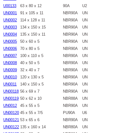
U00133
63 x 80 x 12
90A
U2
UN0001
91 x 105 x 11
NBR90A
UN
UN0002
114 x 128 x 11
NBR90A
UN
UN0003
134 x 150 x 15
NBR90A
UN
UN0004
135 x 150 x 11
NBR90A
UN
UN0005
50 x 60 x 5
NBR90A
UN
UN0006
70 x 80 x 5
NBR90A
UN
UN0007
100 x 110 x 5
NBR90A
UN
UN0008
40 x 50 x 5
NBR90A
UN
UN0009
32 x 40 x 7
NBR90A
UN
UN0010
120 x 130 x 5
NBR90A
UN
UN0011
140 x 150 x 5
NBR90A
UN
UN00118
56 x 69 x 7
NBR90A
UN
UN00119
50 x 62 x 10
NBR88A
UN
UN0012
45 x 55 x 5
NBR90A
UN
UN00120
45 x 55 x 7/5
PU90A
U6
UN00121
53 x 65 x 6
NBR90A
UN
UN00122
135 x 160 x 14
NBR80A
UN