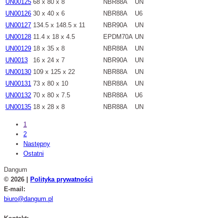
UN00125
68 x 80 x 8
NBR88A
UN
UN00126
30 x 40 x 6
NBR88A
U6
UN00127
134.5 x 148.5 x 11
NBR90A
UN
UN00128
11.4 x 18 x 4.5
EPDM70A
UN
UN00129
18 x 35 x 8
NBR88A
UN
UN0013
16 x 24 x 7
NBR90A
UN
UN00130
109 x 125 x 22
NBR88A
UN
UN00131
73 x 80 x 10
NBR88A
UN
UN00132
70 x 80 x 7.5
NBR88A
U6
UN00135
18 x 28 x 8
NBR88A
UN
1
2
Następny
Ostatni
Dangum
© 2026 |
Polityka prywatności
E-mail:
biuro@dangum.pl