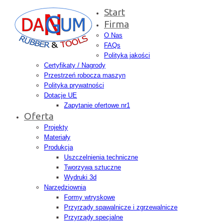
Start
Firma
O Nas
FAQs
Polityka jakości
Certyfikaty / Nagrody
Przestrzeń robocza maszyn
Polityka prywatności
Dotacje UE
Zapytanie ofertowe nr1
Oferta
Projekty
Materiały
Produkcja
Uszczelnienia techniczne
Tworzywa sztuczne
Wydruki 3d
Narzędziownia
Formy wtryskowe
Przyrządy spawalnicze i zgrzewalnicze
Przyrządy specjalne