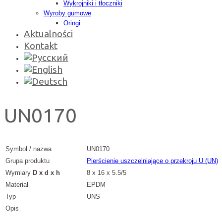
Wykrojniki i tłoczniki
Wyroby gumowe
Oringi
Aktualności
Kontakt
UN0170
Symbol / nazwa
UN0170
Grupa produktu
Pierścienie uszczelniające o przekroju U (UN)
Wymiary
D x d x h
8 x 16 x 5.5/5
Materiał
EPDM
Typ
UNS
Opis