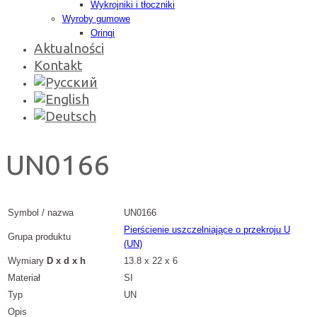
Wykrojniki i tłoczniki
Wyroby gumowe
Oringi
Aktualności
Kontakt
UN0166
Symbol / nazwa
UN0166
Pierścienie uszczelniające o przekroju U
Grupa produktu
(UN)
Wymiary
D x d x h
13.8 x 22 x 6
Materiał
SI
Typ
UN
Opis