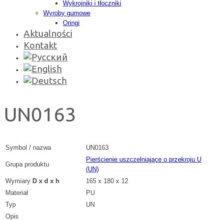
Wykrojniki i tłoczniki
Wyroby gumowe
Oringi
Aktualności
Kontakt
UN0163
Symbol / nazwa
UN0163
Pierścienie uszczelniające o przekroju U
Grupa produktu
(UN)
Wymiary
D x d x h
165 x 180 x 12
Materiał
PU
Typ
UN
Opis