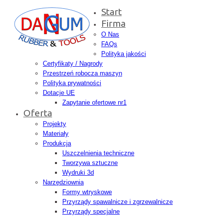
Start
Firma
O Nas
FAQs
Polityka jakości
Certyfikaty / Nagrody
Przestrzeń robocza maszyn
Polityka prywatności
Dotacje UE
Zapytanie ofertowe nr1
Oferta
Projekty
Materiały
Produkcja
Uszczelnienia techniczne
Tworzywa sztuczne
Wydruki 3d
Narzędziownia
Formy wtryskowe
Przyrządy spawalnicze i zgrzewalnicze
Przyrządy specjalne