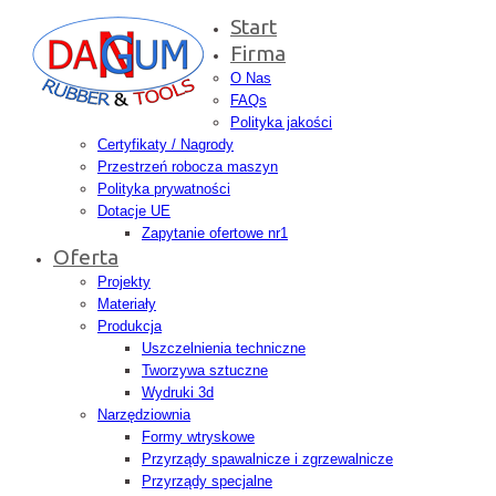
Start
Firma
O Nas
FAQs
Polityka jakości
Certyfikaty / Nagrody
Przestrzeń robocza maszyn
Polityka prywatności
Dotacje UE
Zapytanie ofertowe nr1
Oferta
Projekty
Materiały
Produkcja
Uszczelnienia techniczne
Tworzywa sztuczne
Wydruki 3d
Narzędziownia
Formy wtryskowe
Przyrządy spawalnicze i zgrzewalnicze
Przyrządy specjalne