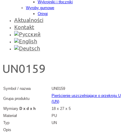
Wykrojniki i tłoczniki
Wyroby gumowe
Oringi
Aktualności
Kontakt
UN0159
Symbol / nazwa
UN0159
Pierścienie uszczelniające o przekroju U
Grupa produktu
(UN)
Wymiary
D x d x h
18 x 27 x 5
Materiał
PU
Typ
UN
Opis