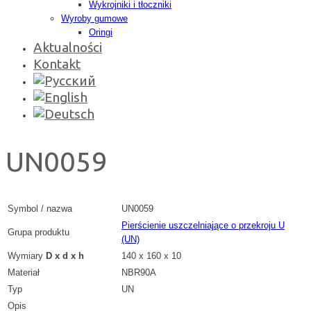
Wykrojniki i tłoczniki
Wyroby gumowe
Oringi
Aktualności
Kontakt
UN0059
Symbol / nazwa
UN0059
Pierścienie uszczelniające o przekroju U
Grupa produktu
(UN)
Wymiary
D x d x h
140 x 160 x 10
Materiał
NBR90A
Typ
UN
Opis