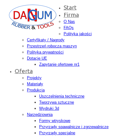
Start
Firma
O Nas
FAQs
Polityka jakości
Certyfikaty / Nagrody
Przestrzeń robocza maszyn
Polityka prywatności
Dotacje UE
Zapytanie ofertowe nr1
Oferta
Projekty
Materiały
Produkcja
Uszczelnienia techniczne
Tworzywa sztuczne
Wydruki 3d
Narzędziownia
Formy wtryskowe
Przyrządy spawalnicze i zgrzewalnicze
Przyrządy specjalne