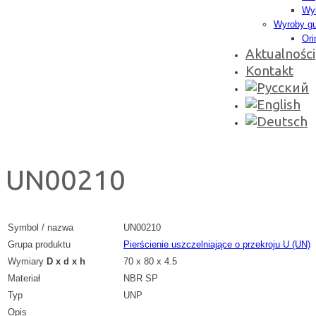
Wyk
Wyroby g
Ori
Aktualności
Kontakt
UN00210
Symbol / nazwa
UN00210
Grupa produktu
Pierścienie uszczelniające o przekroju U (UN)
Wymiary
D x d x h
70 x 80 x 4.5
Materiał
NBR SP
Typ
UNP
Opis