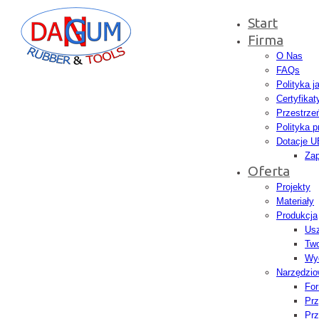
Start
Firma
O Nas
FAQs
Polityka j
Certyfikat
Przestrze
Polityka p
Dotacje U
Zap
Oferta
Projekty
Materiały
Produkcja
Usz
Tw
Wyd
Narzędzio
Fo
Prz
Prz