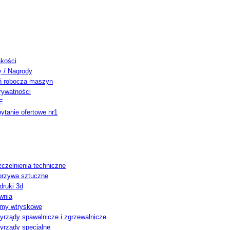
akości
y / Nagrody
ń robocza maszyn
rywatności
E
ytanie ofertowe nr1
czelnienia techniczne
orzywa sztuczne
ruki 3d
wnia
rmy wtryskowe
yrządy spawalnicze i zgrzewalnicze
yrządy specjalne