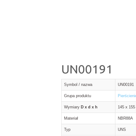
UN00191
Symbol / nazwa
UN00191
Grupa produktu
Pierścieni
Wymiary
D x d x h
145 x 155
Materiał
NBR88A
Typ
UNS