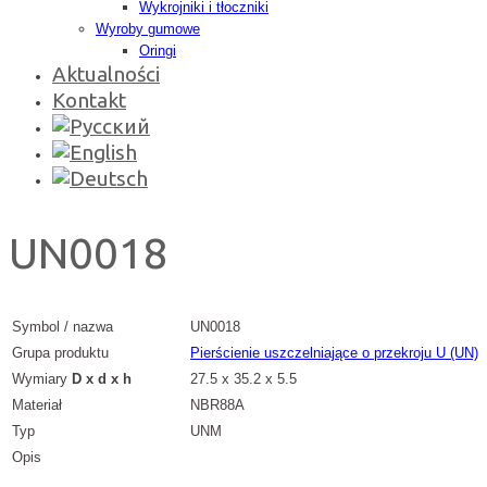
Wykrojniki i tłoczniki
Wyroby gumowe
Oringi
Aktualności
Kontakt
UN0018
Symbol / nazwa
UN0018
Grupa produktu
Pierścienie uszczelniające o przekroju U (UN)
Wymiary
D x d x h
27.5 x 35.2 x 5.5
Materiał
NBR88A
Typ
UNM
Opis