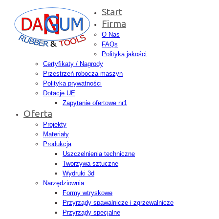
Start
Firma
O Nas
FAQs
Polityka jakości
Certyfikaty / Nagrody
Przestrzeń robocza maszyn
Polityka prywatności
Dotacje UE
Zapytanie ofertowe nr1
Oferta
Projekty
Materiały
Produkcja
Uszczelnienia techniczne
Tworzywa sztuczne
Wydruki 3d
Narzędziownia
Formy wtryskowe
Przyrządy spawalnicze i zgrzewalnicze
Przyrządy specjalne