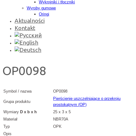
Wykrojniki i tłoczniki
Wyroby gumowe
Oringi
Aktualności
Kontakt
OP0098
Symbol / nazwa
OP0098
Pierścienie uszczelniające o przekroju
Grupa produktu
prostokątnym (OP)
Wymiary
D x b x h
25 x 3 x 5
Materiał
NBR70A
Typ
OPK
Opis