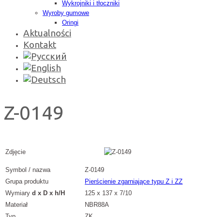
Wykrojniki i tłoczniki
Wyroby gumowe
Oringi
Aktualności
Kontakt
Z-0149
Zdjęcie
Symbol / nazwa
Z-0149
Grupa produktu
Pierścienie zgarniające typu Z i ZZ
Wymiary
d x D x h/H
125 x 137 x 7/10
Materiał
NBR88A
Typ
ZK