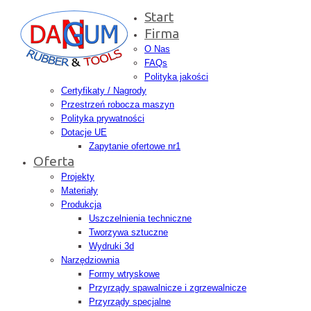
Start
Firma
O Nas
FAQs
Polityka jakości
Certyfikaty / Nagrody
Przestrzeń robocza maszyn
Polityka prywatności
Dotacje UE
Zapytanie ofertowe nr1
Oferta
Projekty
Materiały
Produkcja
Uszczelnienia techniczne
Tworzywa sztuczne
Wydruki 3d
Narzędziownia
Formy wtryskowe
Przyrządy spawalnicze i zgrzewalnicze
Przyrządy specjalne