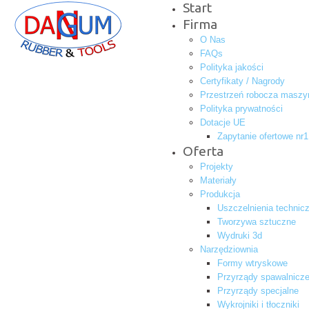
Start
Firma
O Nas
FAQs
Polityka jakości
Certyfikaty / Nagrody
Przestrzeń robocza maszy
Polityka prywatności
Dotacje UE
Zapytanie ofertowe nr1
Oferta
Projekty
Materiały
Produkcja
Uszczelnienia technic
Tworzywa sztuczne
Wydruki 3d
Narzędziownia
Formy wtryskowe
Przyrządy spawalnicze
Przyrządy specjalne
Wykrojniki i tłoczniki