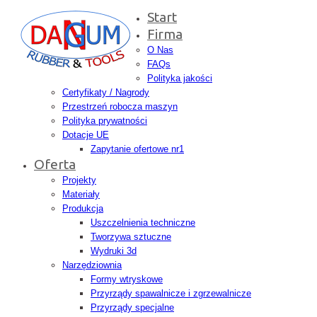
Start
Firma
O Nas
FAQs
Polityka jakości
Certyfikaty / Nagrody
Przestrzeń robocza maszyn
Polityka prywatności
Dotacje UE
Zapytanie ofertowe nr1
Oferta
Projekty
Materiały
Produkcja
Uszczelnienia techniczne
Tworzywa sztuczne
Wydruki 3d
Narzędziownia
Formy wtryskowe
Przyrządy spawalnicze i zgrzewalnicze
Przyrządy specjalne