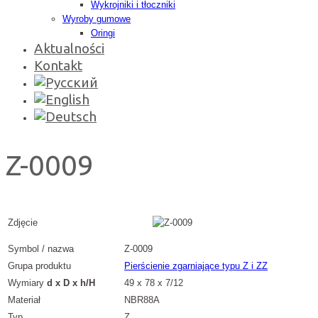
Wykrojniki i tłoczniki
Wyroby gumowe
Oringi
Aktualności
Kontakt
Z-0009
Zdjęcie
Symbol / nazwa
Z-0009
Grupa produktu
Pierścienie zgarniające typu Z i ZZ
Wymiary
d x D x h/H
49 x 78 x 7/12
Materiał
NBR88A
Typ
Z