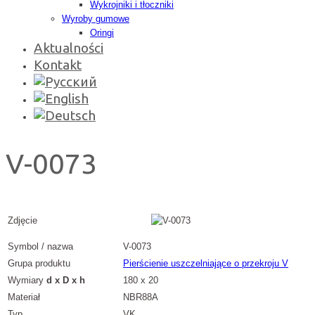
Wykrojniki i tłoczniki
Wyroby gumowe
Oringi
Aktualności
Kontakt
V-0073
Zdjęcie
Symbol / nazwa
V-0073
Grupa produktu
Pierścienie uszczelniające o przekroju V
Wymiary
d x D x h
180 x 20
Materiał
NBR88A
Typ
VK