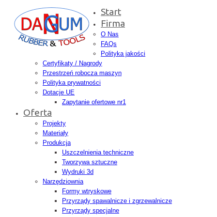
Start
Firma
O Nas
FAQs
Polityka jakości
Certyfikaty / Nagrody
Przestrzeń robocza maszyn
Polityka prywatności
Dotacje UE
Zapytanie ofertowe nr1
Oferta
Projekty
Materiały
Produkcja
Uszczelnienia techniczne
Tworzywa sztuczne
Wydruki 3d
Narzędziownia
Formy wtryskowe
Przyrządy spawalnicze i zgrzewalnicze
Przyrządy specjalne