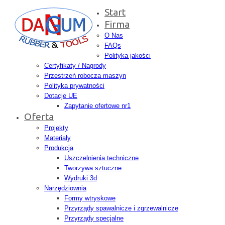
Start
Firma
O Nas
FAQs
Polityka jakości
Certyfikaty / Nagrody
Przestrzeń robocza maszyn
Polityka prywatności
Dotacje UE
Zapytanie ofertowe nr1
Oferta
Projekty
Materiały
Produkcja
Uszczelnienia techniczne
Tworzywa sztuczne
Wydruki 3d
Narzędziownia
Formy wtryskowe
Przyrządy spawalnicze i zgrzewalnicze
Przyrządy specjalne