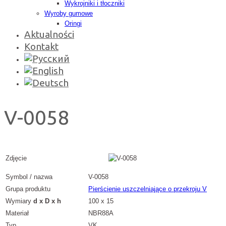
Wykrojniki i tłoczniki
Wyroby gumowe
Oringi
Aktualności
Kontakt
V-0058
Zdjęcie
Symbol / nazwa
V-0058
Grupa produktu
Pierścienie uszczelniające o przekroju V
Wymiary
d x D x h
100 x 15
Materiał
NBR88A
Typ
VK