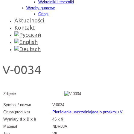
Wykrojniki i tłoczniki
Wyroby gumowe
Oringi
Aktualności
Kontakt
V-0034
Zdjęcie
Symbol / nazwa
V-0034
Grupa produktu
Pierścienie uszczelniające o przekroju V
Wymiary
d x D x h
45 x 9
Materiał
NBR88A
Typ
VK