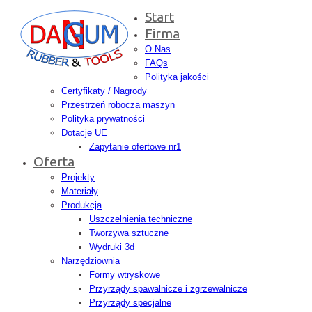
Start
Firma
O Nas
FAQs
Polityka jakości
Certyfikaty / Nagrody
Przestrzeń robocza maszyn
Polityka prywatności
Dotacje UE
Zapytanie ofertowe nr1
Oferta
Projekty
Materiały
Produkcja
Uszczelnienia techniczne
Tworzywa sztuczne
Wydruki 3d
Narzędziownia
Formy wtryskowe
Przyrządy spawalnicze i zgrzewalnicze
Przyrządy specjalne