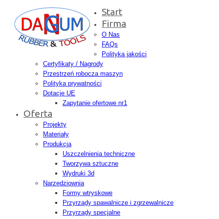
Start
Firma
O Nas
FAQs
Polityka jakości
Certyfikaty / Nagrody
Przestrzeń robocza maszyn
Polityka prywatności
Dotacje UE
Zapytanie ofertowe nr1
Oferta
Projekty
Materiały
Produkcja
Uszczelnienia techniczne
Tworzywa sztuczne
Wydruki 3d
Narzędziownia
Formy wtryskowe
Przyrządy spawalnicze i zgrzewalnicze
Przyrządy specjalne