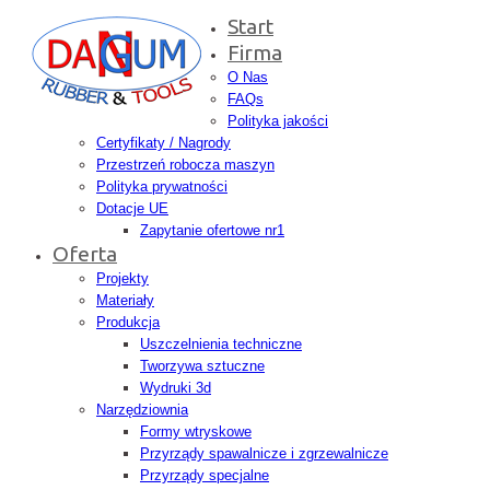
Start
Firma
O Nas
FAQs
Polityka jakości
Certyfikaty / Nagrody
Przestrzeń robocza maszyn
Polityka prywatności
Dotacje UE
Zapytanie ofertowe nr1
Oferta
Projekty
Materiały
Produkcja
Uszczelnienia techniczne
Tworzywa sztuczne
Wydruki 3d
Narzędziownia
Formy wtryskowe
Przyrządy spawalnicze i zgrzewalnicze
Przyrządy specjalne