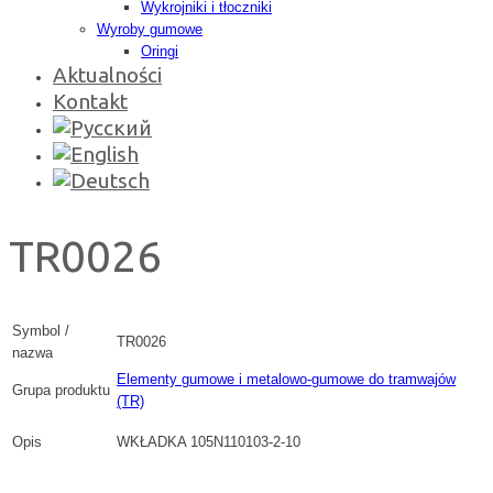
Wykrojniki i tłoczniki
Wyroby gumowe
Oringi
Aktualności
Kontakt
TR0026
Symbol /
TR0026
nazwa
Elementy gumowe i metalowo-gumowe do tramwajów
Grupa produktu
(TR)
Opis
WKŁADKA 105N110103-2-10