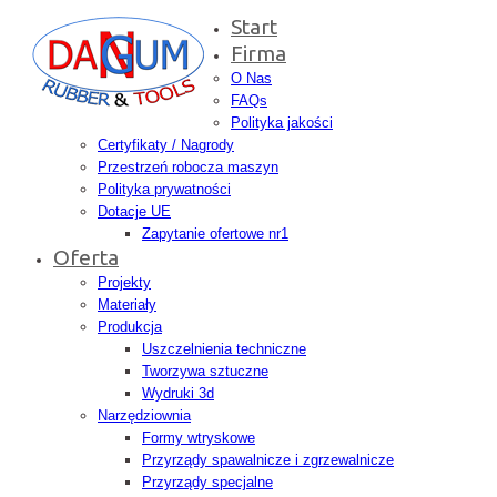
Start
Firma
O Nas
FAQs
Polityka jakości
Certyfikaty / Nagrody
Przestrzeń robocza maszyn
Polityka prywatności
Dotacje UE
Zapytanie ofertowe nr1
Oferta
Projekty
Materiały
Produkcja
Uszczelnienia techniczne
Tworzywa sztuczne
Wydruki 3d
Narzędziownia
Formy wtryskowe
Przyrządy spawalnicze i zgrzewalnicze
Przyrządy specjalne