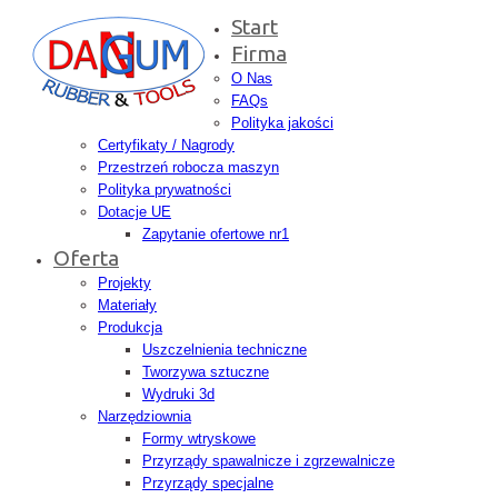
Start
Firma
O Nas
FAQs
Polityka jakości
Certyfikaty / Nagrody
Przestrzeń robocza maszyn
Polityka prywatności
Dotacje UE
Zapytanie ofertowe nr1
Oferta
Projekty
Materiały
Produkcja
Uszczelnienia techniczne
Tworzywa sztuczne
Wydruki 3d
Narzędziownia
Formy wtryskowe
Przyrządy spawalnicze i zgrzewalnicze
Przyrządy specjalne