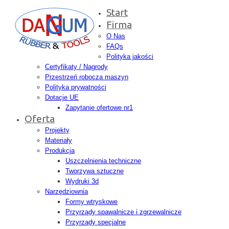
Start
Firma
O Nas
FAQs
Polityka jakości
Certyfikaty / Nagrody
Przestrzeń robocza maszyn
Polityka prywatności
Dotacje UE
Zapytanie ofertowe nr1
Oferta
Projekty
Materiały
Produkcja
Uszczelnienia techniczne
Tworzywa sztuczne
Wydruki 3d
Narzędziownia
Formy wtryskowe
Przyrządy spawalnicze i zgrzewalnicze
Przyrządy specjalne