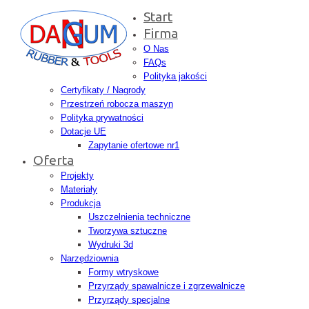
Start
Firma
O Nas
FAQs
Polityka jakości
Certyfikaty / Nagrody
Przestrzeń robocza maszyn
Polityka prywatności
Dotacje UE
Zapytanie ofertowe nr1
Oferta
Projekty
Materiały
Produkcja
Uszczelnienia techniczne
Tworzywa sztuczne
Wydruki 3d
Narzędziownia
Formy wtryskowe
Przyrządy spawalnicze i zgrzewalnicze
Przyrządy specjalne