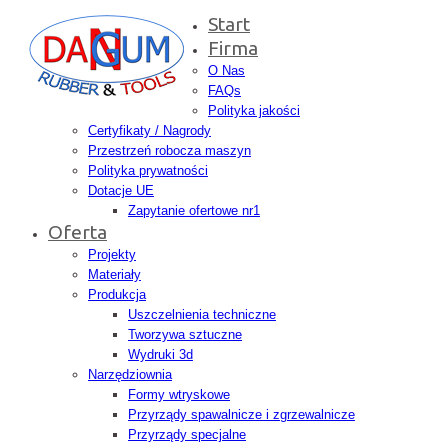
Start
Firma
O Nas
FAQs
Polityka jakości
Certyfikaty / Nagrody
Przestrzeń robocza maszyn
Polityka prywatności
Dotacje UE
Zapytanie ofertowe nr1
Oferta
Projekty
Materiały
Produkcja
Uszczelnienia techniczne
Tworzywa sztuczne
Wydruki 3d
Narzędziownia
Formy wtryskowe
Przyrządy spawalnicze i zgrzewalnicze
Przyrządy specjalne