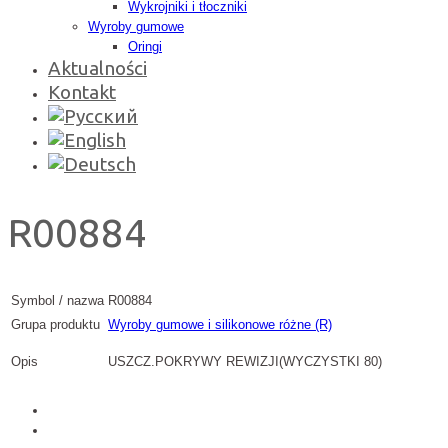
Wykrojniki i tłoczniki
Wyroby gumowe
Oringi
Aktualności
Kontakt
R00884
Symbol / nazwa
R00884
Grupa produktu
Wyroby gumowe i silikonowe różne (R)
Opis
USZCZ.POKRYWY REWIZJI(WYCZYSTKI 80)