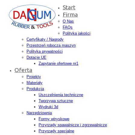
Start
Firma
O Nas
FAQs
Polityka jakości
Certyfikaty / Nagrody
Przestrzeń robocza maszyn
Polityka prywatności
Dotacje UE
Zapytanie ofertowe nr1
Oferta
Projekty
Materiały
Produkcja
Uszczelnienia techniczne
Tworzywa sztuczne
Wydruki 3d
Narzędziownia
Formy wtryskowe
Przyrządy spawalnicze i zgrzewalnicze
Przyrządy specjalne