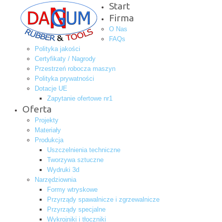
Start
Firma
O Nas
FAQs
Polityka jakości
Certyfikaty / Nagrody
Przestrzeń robocza maszyn
Polityka prywatności
Dotacje UE
Zapytanie ofertowe nr1
Oferta
Projekty
Materiały
Produkcja
Uszczelnienia techniczne
Tworzywa sztuczne
Wydruki 3d
Narzędziownia
Formy wtryskowe
Przyrządy spawalnicze i zgrzewalnicze
Przyrządy specjalne
Wykrojniki i tłoczniki