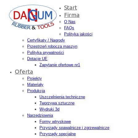
Start
Firma
O Nas
FAQs
Polityka jakości
Certyfikaty / Nagrody
Przestrzeń robocza maszyn
Polityka prywatności
Dotacje UE
Zapytanie ofertowe nr1
Oferta
Projekty
Materiały
Produkcja
Uszczelnienia techniczne
Tworzywa sztuczne
Wydruki 3d
Narzędziownia
Formy wtryskowe
Przyrządy spawalnicze i zgrzewalnicze
Przyrządy specjalne