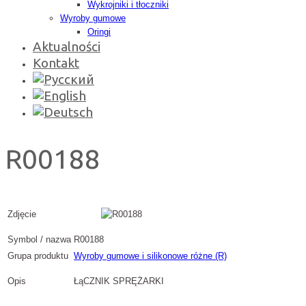
Wykrojniki i tłoczniki
Wyroby gumowe
Oringi
Aktualności
Kontakt
R00188
Zdjęcie
Symbol / nazwa
R00188
Grupa produktu
Wyroby gumowe i silikonowe różne (R)
Opis
ŁąCZNIK SPRĘŻARKI