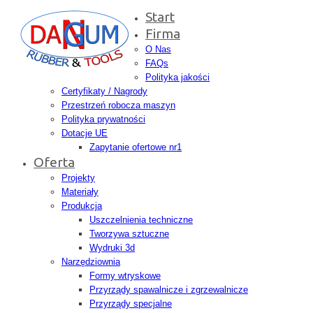
Start
Firma
O Nas
FAQs
Polityka jakości
Certyfikaty / Nagrody
Przestrzeń robocza maszyn
Polityka prywatności
Dotacje UE
Zapytanie ofertowe nr1
Oferta
Projekty
Materiały
Produkcja
Uszczelnienia techniczne
Tworzywa sztuczne
Wydruki 3d
Narzędziownia
Formy wtryskowe
Przyrządy spawalnicze i zgrzewalnicze
Przyrządy specjalne