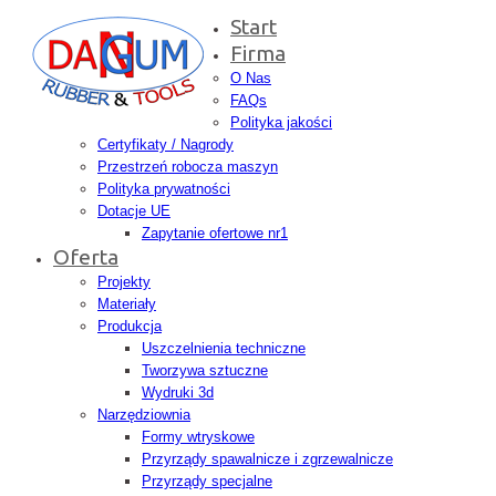
Start
Firma
O Nas
FAQs
Polityka jakości
Certyfikaty / Nagrody
Przestrzeń robocza maszyn
Polityka prywatności
Dotacje UE
Zapytanie ofertowe nr1
Oferta
Projekty
Materiały
Produkcja
Uszczelnienia techniczne
Tworzywa sztuczne
Wydruki 3d
Narzędziownia
Formy wtryskowe
Przyrządy spawalnicze i zgrzewalnicze
Przyrządy specjalne