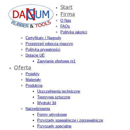
Start
Firma
O Nas
FAQs
Polityka jakości
Certyfikaty / Nagrody
Przestrzeń robocza maszyn
Polityka prywatności
Dotacje UE
Zapytanie ofertowe nr1
Oferta
Projekty
Materiały
Produkcja
Uszczelnienia techniczne
Tworzywa sztuczne
Wydruki 3d
Narzędziownia
Formy wtryskowe
Przyrządy spawalnicze i zgrzewalnicze
Przyrządy specjalne