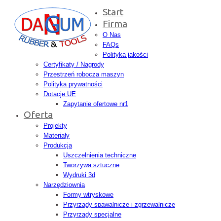
Start
Firma
O Nas
FAQs
Polityka jakości
Certyfikaty / Nagrody
Przestrzeń robocza maszyn
Polityka prywatności
Dotacje UE
Zapytanie ofertowe nr1
Oferta
Projekty
Materiały
Produkcja
Uszczelnienia techniczne
Tworzywa sztuczne
Wydruki 3d
Narzędziownia
Formy wtryskowe
Przyrządy spawalnicze i zgrzewalnicze
Przyrządy specjalne