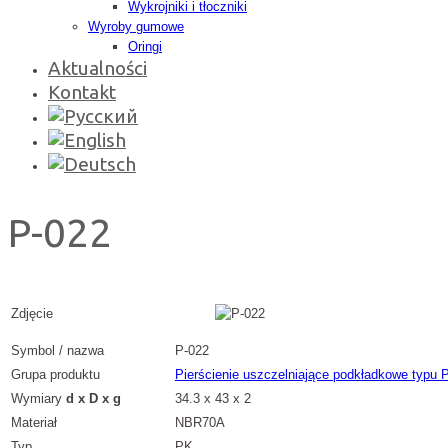
Wykrojniki i tłoczniki
Wyroby gumowe
Oringi
Aktualności
Kontakt
P-022
Zdjęcie
Symbol / nazwa
P-022
Grupa produktu
Pierścienie uszczelniające podkładkowe typu 
Wymiary
d x D x g
34.3 x 43 x 2
Materiał
NBR70A
Typ
PK