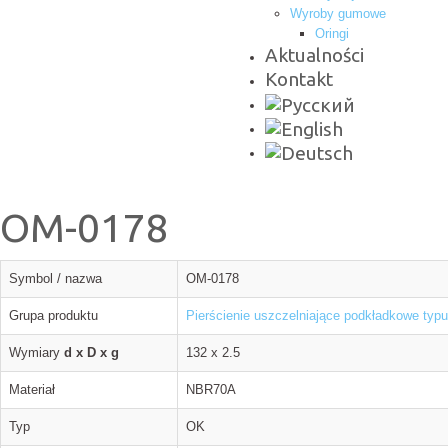
Wyroby gumowe
Oringi
Aktualności
Kontakt
OM-0178
Symbol / nazwa
OM-0178
Grupa produktu
Pierścienie uszczelniające podkładkowe typ
Wymiary
d x D x g
132 x 2.5
Materiał
NBR70A
Typ
OK