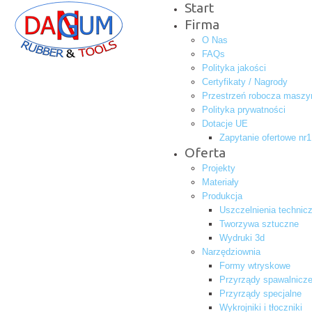
Start
Firma
O Nas
FAQs
Polityka jakości
Certyfikaty / Nagrody
Przestrzeń robocza maszy
Polityka prywatności
Dotacje UE
Zapytanie ofertowe nr1
Oferta
Projekty
Materiały
Produkcja
Uszczelnienia technic
Tworzywa sztuczne
Wydruki 3d
Narzędziownia
Formy wtryskowe
Przyrządy spawalnicze
Przyrządy specjalne
Wykrojniki i tłoczniki