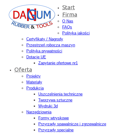
Start
Firma
O Nas
FAQs
Polityka jakości
Certyfikaty / Nagrody
Przestrzeń robocza maszyn
Polityka prywatności
Dotacje UE
Zapytanie ofertowe nr1
Oferta
Projekty
Materiały
Produkcja
Uszczelnienia techniczne
Tworzywa sztuczne
Wydruki 3d
Narzędziownia
Formy wtryskowe
Przyrządy spawalnicze i zgrzewalnicze
Przyrządy specjalne