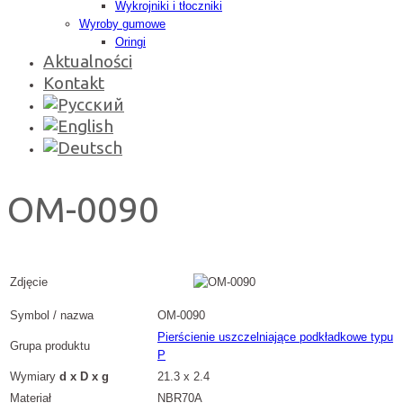
Wykrojniki i tłoczniki
Wyroby gumowe
Oringi
Aktualności
Kontakt
OM-0090
Zdjęcie
Symbol / nazwa
OM-0090
Pierścienie uszczelniające podkładkowe typu
Grupa produktu
P
Wymiary
d x D x g
21.3 x 2.4
Materiał
NBR70A