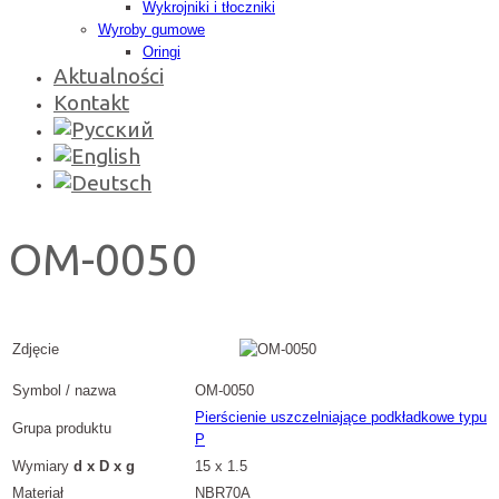
Wykrojniki i tłoczniki
Wyroby gumowe
Oringi
Aktualności
Kontakt
OM-0050
Zdjęcie
Symbol / nazwa
OM-0050
Pierścienie uszczelniające podkładkowe typu
Grupa produktu
P
Wymiary
d x D x g
15 x 1.5
Materiał
NBR70A