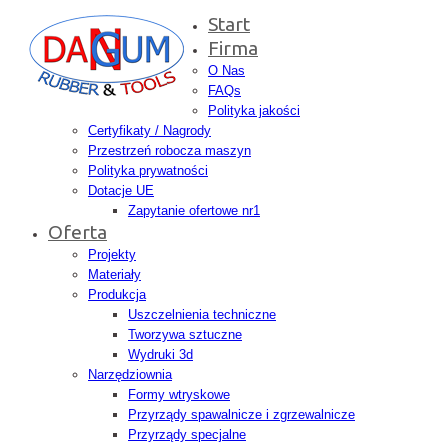
Start
Firma
O Nas
FAQs
Polityka jakości
Certyfikaty / Nagrody
Przestrzeń robocza maszyn
Polityka prywatności
Dotacje UE
Zapytanie ofertowe nr1
Oferta
Projekty
Materiały
Produkcja
Uszczelnienia techniczne
Tworzywa sztuczne
Wydruki 3d
Narzędziownia
Formy wtryskowe
Przyrządy spawalnicze i zgrzewalnicze
Przyrządy specjalne