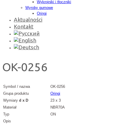
Wykrojniki i tłoczniki
Wyroby gumowe
Oringi
Aktualności
Kontakt
OK-0256
Symbol / nazwa
OK-0256
Grupa produktu
Oringi
Wymiary
d x D
23 x 3
Materiał
NBR70A
Typ
ON
Opis