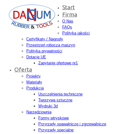
Start
Firma
O Nas
FAQs
Polityka jakości
Certyfikaty / Nagrody
Przestrzeń robocza maszyn
Polityka prywatności
Dotacje UE
Zapytanie ofertowe nr1
Oferta
Projekty
Materiały
Produkcja
Uszczelnienia techniczne
Tworzywa sztuczne
Wydruki 3d
Narzędziownia
Formy wtryskowe
Przyrządy spawalnicze i zgrzewalnicze
Przyrządy specjalne