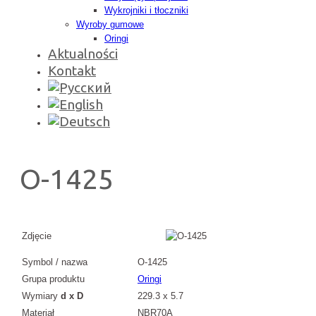
Wykrojniki i tłoczniki
Wyroby gumowe
Oringi
Aktualności
Kontakt
O-1425
Zdjęcie
Symbol / nazwa
O-1425
Grupa produktu
Oringi
Wymiary
d x D
229.3 x 5.7
Materiał
NBR70A