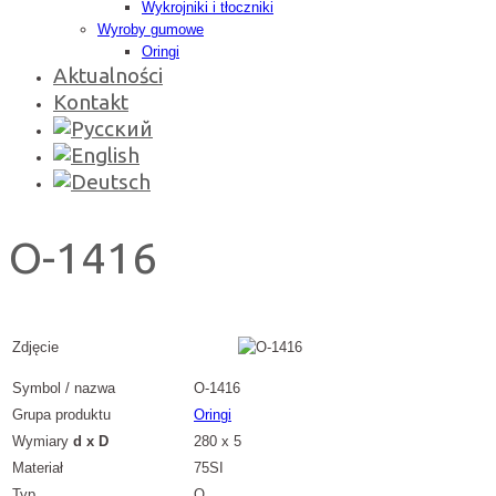
Wykrojniki i tłoczniki
Wyroby gumowe
Oringi
Aktualności
Kontakt
O-1416
Zdjęcie
Symbol / nazwa
O-1416
Grupa produktu
Oringi
Wymiary
d x D
280 x 5
Materiał
75SI
Typ
O