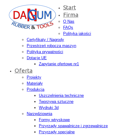
Start
Firma
O Nas
FAQs
Polityka jakości
Certyfikaty / Nagrody
Przestrzeń robocza maszyn
Polityka prywatności
Dotacje UE
Zapytanie ofertowe nr1
Oferta
Projekty
Materiały
Produkcja
Uszczelnienia techniczne
Tworzywa sztuczne
Wydruki 3d
Narzędziownia
Formy wtryskowe
Przyrządy spawalnicze i zgrzewalnicze
Przyrządy specjalne