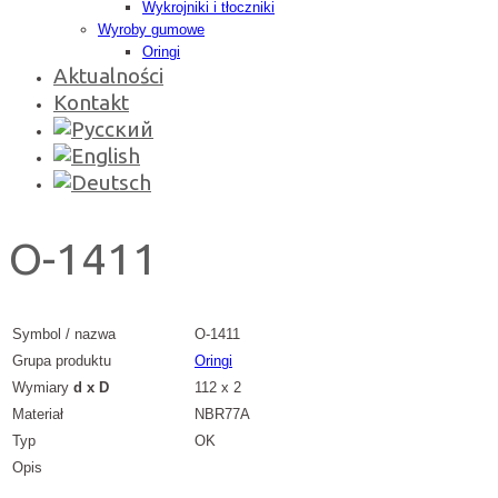
Wykrojniki i tłoczniki
Wyroby gumowe
Oringi
Aktualności
Kontakt
O-1411
Symbol / nazwa
O-1411
Grupa produktu
Oringi
Wymiary
d x D
112 x 2
Materiał
NBR77A
Typ
OK
Opis