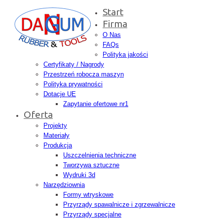
Start
Firma
O Nas
FAQs
Polityka jakości
Certyfikaty / Nagrody
Przestrzeń robocza maszyn
Polityka prywatności
Dotacje UE
Zapytanie ofertowe nr1
Oferta
Projekty
Materiały
Produkcja
Uszczelnienia techniczne
Tworzywa sztuczne
Wydruki 3d
Narzędziownia
Formy wtryskowe
Przyrządy spawalnicze i zgrzewalnicze
Przyrządy specjalne