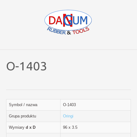
O-1403
Symbol / nazwa
O-1403
Grupa produktu
Oringi
Wymiary
d x D
96 x 3.5