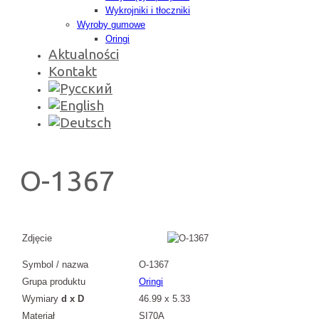
Wykrojniki i tłoczniki
Wyroby gumowe
Oringi
Aktualności
Kontakt
O-1367
Zdjęcie
Symbol / nazwa
O-1367
Grupa produktu
Oringi
Wymiary
d x D
46.99 x 5.33
Materiał
SI70A