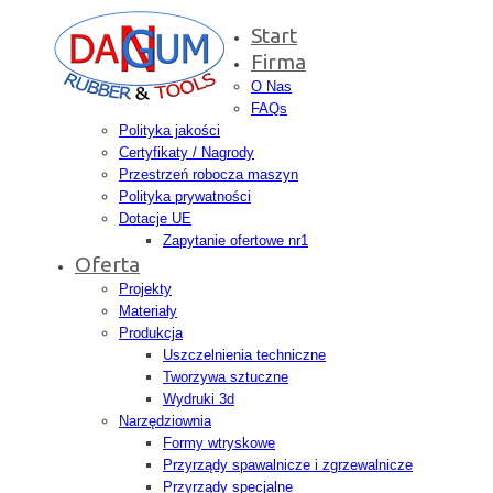
Start
Firma
O Nas
FAQs
Polityka jakości
Certyfikaty / Nagrody
Przestrzeń robocza maszyn
Polityka prywatności
Dotacje UE
Zapytanie ofertowe nr1
Oferta
Projekty
Materiały
Produkcja
Uszczelnienia techniczne
Tworzywa sztuczne
Wydruki 3d
Narzędziownia
Formy wtryskowe
Przyrządy spawalnicze i zgrzewalnicze
Przyrządy specjalne