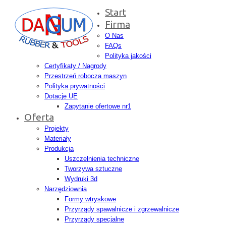
Start
Firma
O Nas
FAQs
Polityka jakości
Certyfikaty / Nagrody
Przestrzeń robocza maszyn
Polityka prywatności
Dotacje UE
Zapytanie ofertowe nr1
Oferta
Projekty
Materiały
Produkcja
Uszczelnienia techniczne
Tworzywa sztuczne
Wydruki 3d
Narzędziownia
Formy wtryskowe
Przyrządy spawalnicze i zgrzewalnicze
Przyrządy specjalne