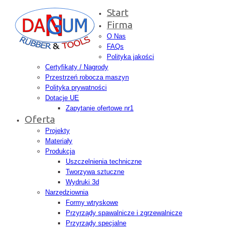
Start
Firma
O Nas
FAQs
Polityka jakości
Certyfikaty / Nagrody
Przestrzeń robocza maszyn
Polityka prywatności
Dotacje UE
Zapytanie ofertowe nr1
Oferta
Projekty
Materiały
Produkcja
Uszczelnienia techniczne
Tworzywa sztuczne
Wydruki 3d
Narzędziownia
Formy wtryskowe
Przyrządy spawalnicze i zgrzewalnicze
Przyrządy specjalne