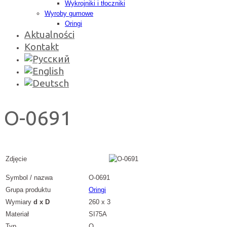
Wykrojniki i tłoczniki
Wyroby gumowe
Oringi
Aktualności
Kontakt
O-0691
Zdjęcie
Symbol / nazwa
O-0691
Grupa produktu
Oringi
Wymiary
d x D
260 x 3
Materiał
SI75A
Typ
O