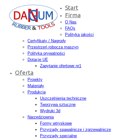
Start
Firma
O Nas
FAQs
Polityka jakości
Certyfikaty / Nagrody
Przestrzeń robocza maszyn
Polityka prywatności
Dotacje UE
Zapytanie ofertowe nr1
Oferta
Projekty
Materiały
Produkcja
Uszczelnienia techniczne
Tworzywa sztuczne
Wydruki 3d
Narzędziownia
Formy wtryskowe
Przyrządy spawalnicze i zgrzewalnicze
Przyrządy specjalne