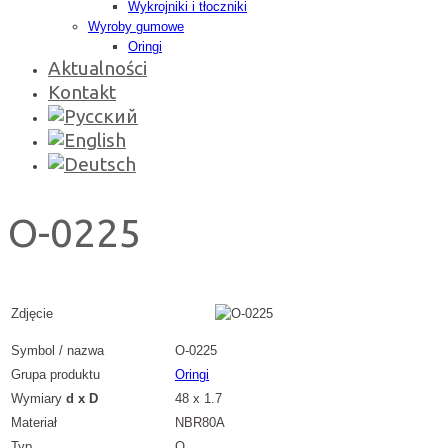
Wykrojniki i tłoczniki
Wyroby gumowe
Oringi
Aktualności
Kontakt
O-0225
Zdjęcie
Symbol / nazwa
O-0225
Grupa produktu
Oringi
Wymiary
d x D
48 x 1.7
Materiał
NBR80A
Typ
O