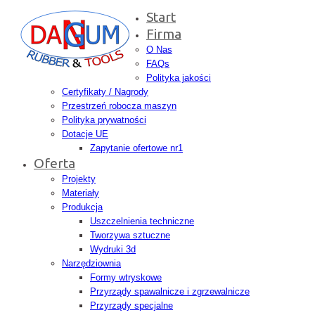
Start
Firma
O Nas
FAQs
Polityka jakości
Certyfikaty / Nagrody
Przestrzeń robocza maszyn
Polityka prywatności
Dotacje UE
Zapytanie ofertowe nr1
Oferta
Projekty
Materiały
Produkcja
Uszczelnienia techniczne
Tworzywa sztuczne
Wydruki 3d
Narzędziownia
Formy wtryskowe
Przyrządy spawalnicze i zgrzewalnicze
Przyrządy specjalne