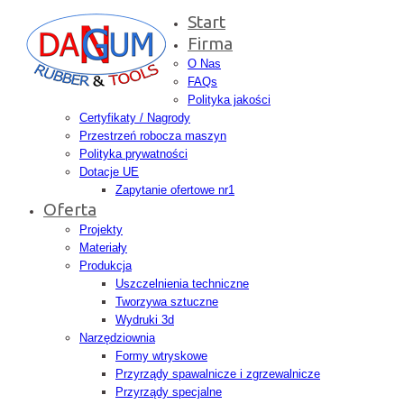
Start
Firma
O Nas
FAQs
Polityka jakości
Certyfikaty / Nagrody
Przestrzeń robocza maszyn
Polityka prywatności
Dotacje UE
Zapytanie ofertowe nr1
Oferta
Projekty
Materiały
Produkcja
Uszczelnienia techniczne
Tworzywa sztuczne
Wydruki 3d
Narzędziownia
Formy wtryskowe
Przyrządy spawalnicze i zgrzewalnicze
Przyrządy specjalne