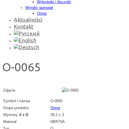
Wykrojniki i tłoczniki
Wyroby gumowe
Oringi
Aktualności
Kontakt
O-0065
Zdjęcie
Symbol / nazwa
O-0065
Grupa produktu
Oringi
Wymiary
d x D
28.2 x 3
Materiał
NBR70A
Typ
O