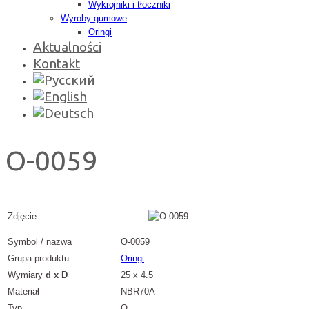
Wykrojniki i tłoczniki
Wyroby gumowe
Oringi
Aktualności
Kontakt
O-0059
Zdjęcie
Symbol / nazwa
O-0059
Grupa produktu
Oringi
Wymiary
d x D
25 x 4.5
Materiał
NBR70A
Typ
O