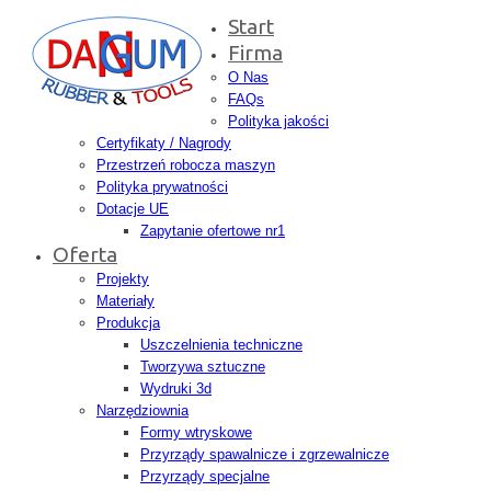
Start
Firma
O Nas
FAQs
Polityka jakości
Certyfikaty / Nagrody
Przestrzeń robocza maszyn
Polityka prywatności
Dotacje UE
Zapytanie ofertowe nr1
Oferta
Projekty
Materiały
Produkcja
Uszczelnienia techniczne
Tworzywa sztuczne
Wydruki 3d
Narzędziownia
Formy wtryskowe
Przyrządy spawalnicze i zgrzewalnicze
Przyrządy specjalne