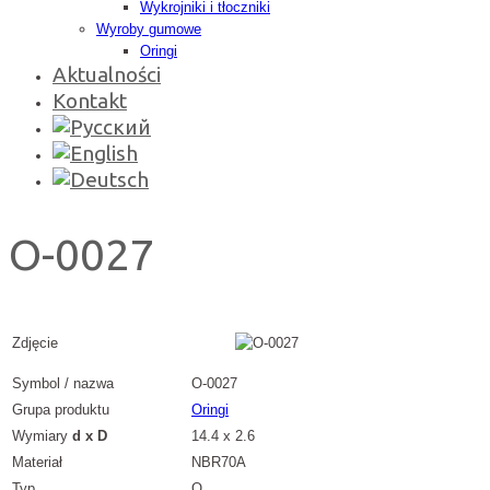
Wykrojniki i tłoczniki
Wyroby gumowe
Oringi
Aktualności
Kontakt
O-0027
Zdjęcie
Symbol / nazwa
O-0027
Grupa produktu
Oringi
Wymiary
d x D
14.4 x 2.6
Materiał
NBR70A
Typ
O