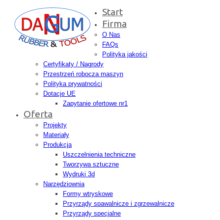
Start
Firma
O Nas
FAQs
Polityka jakości
Certyfikaty / Nagrody
Przestrzeń robocza maszyn
Polityka prywatności
Dotacje UE
Zapytanie ofertowe nr1
Oferta
Projekty
Materiały
Produkcja
Uszczelnienia techniczne
Tworzywa sztuczne
Wydruki 3d
Narzędziownia
Formy wtryskowe
Przyrządy spawalnicze i zgrzewalnicze
Przyrządy specjalne