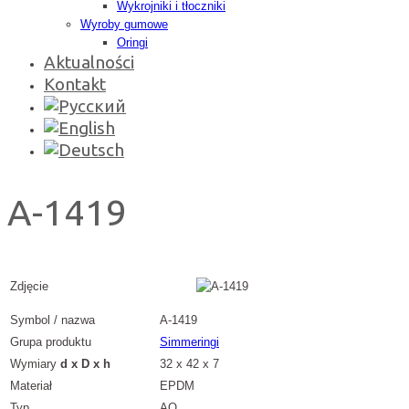
Wykrojniki i tłoczniki
Wyroby gumowe
Oringi
Aktualności
Kontakt
A-1419
Zdjęcie
Symbol / nazwa
A-1419
Grupa produktu
Simmeringi
Wymiary
d x D x h
32 x 42 x 7
Materiał
EPDM
Typ
AO