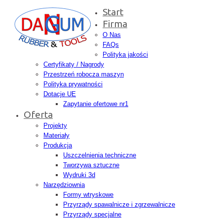
Start
Firma
O Nas
FAQs
Polityka jakości
Certyfikaty / Nagrody
Przestrzeń robocza maszyn
Polityka prywatności
Dotacje UE
Zapytanie ofertowe nr1
Oferta
Projekty
Materiały
Produkcja
Uszczelnienia techniczne
Tworzywa sztuczne
Wydruki 3d
Narzędziownia
Formy wtryskowe
Przyrządy spawalnicze i zgrzewalnicze
Przyrządy specjalne